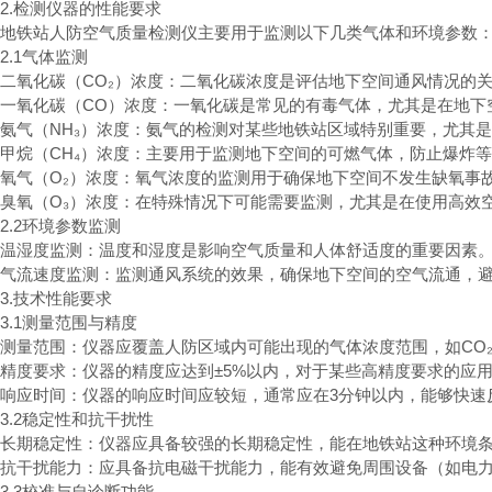
2.检测仪器的性能要求
地铁站人防空气质量检测仪主要用于监测以下几类气体和环境参数
2.1气体监测
二氧化碳（CO₂）浓度：二氧化碳浓度是评估地下空间通风情况的关键
一氧化碳（CO）浓度：一氧化碳是常见的有毒气体，尤其是在地下
氨气（NH₃）浓度：氨气的检测对某些地铁站区域特别重要，尤其是
甲烷（CH₄）浓度：主要用于监测地下空间的可燃气体，防止爆炸等
氧气（O₂）浓度：氧气浓度的监测用于确保地下空间不发生缺氧事故，
臭氧（O₃）浓度：在特殊情况下可能需要监测，尤其是在使用高效
2.2环境参数监测
温湿度监测：温度和湿度是影响空气质量和人体舒适度的重要因素。通常
气流速度监测：监测通风系统的效果，确保地下空间的空气流通，
3.技术性能要求
3.1测量范围与精度
测量范围：仪器应覆盖人防区域内可能出现的气体浓度范围，如CO₂（0–50
精度要求：仪器的精度应达到±5%以内，对于某些高精度要求的应
响应时间：仪器的响应时间应较短，通常应在3分钟以内，能够快
3.2稳定性和抗干扰性
长期稳定性：仪器应具备较强的长期稳定性，能在地铁站这种环境
抗干扰能力：应具备抗电磁干扰能力，能有效避免周围设备（如电
3.3校准与自诊断功能