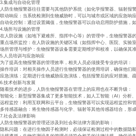
3.集成与自动化管理
人防生物报警器往往需要与其他防护系统（如化学报警器、辐射报
联动响应：当系统检测到生物威胁时，可以与城市或区域的应急响
自动化控制：通过设置阈值，生物报警器可以自动启用防护措施，
4.场所与设施的管理
在人防设施（如地下避难所、指挥中心等）的管理中，生物报警器
重点场所监控：在人防设施的关键区域（如指挥中心、医院、实验
场所管理与维护：生物报警器设备需要定期维护和校准，以确保其
5.人员培训与应急响应
为了提高生物报警器的管理效率，相关人员必须接受专业的培训：
操作培训：对相关操作人员进行生物报警器的使用培训，确保他们
应急演练：定期进行生物威胁应急演练，包括报警后的应对措施、
6.技术创新与发展
随着技术的进步，人防生物报警器在管理上的应用也在不断升级：
智能化：新型报警器集成了更多智能技术，如人工智能（AI）分析
远程监控：利用互联网和云平台，生物报警器可以实现远程监控和
多传感器融合：将生物传感器与化学、辐射等其他传感器结合，形
7.社会及法律影响
人防生物报警器的管理还涉及到社会和法律方面的影响：
隐私问题：在进行生物因子检测时，必须保证检测过程中的数据隐
法规遵循：生物监测设备的管理必须符合相关的法律法规，确保设