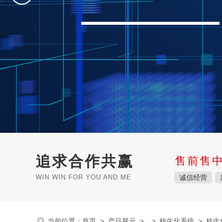
追求合作共赢
售前售
WIN WIN FOR YOU AND ME
诚信经营
当前位置：
首页
>
产品展示
> >
核生化系统
> 核生