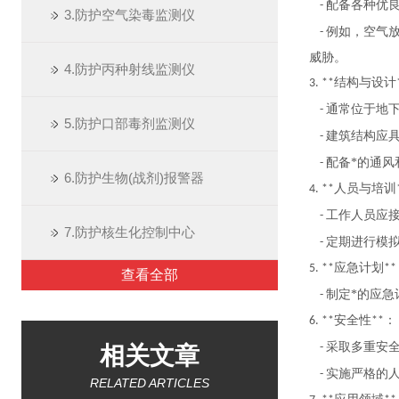
配备各种优
-
3.防护空气染毒监测仪
例如，空气
-
威胁。
4.防护丙种射线监测仪
结构与设计
3. **
通常位于地
-
5.防护口部毒剂监测仪
建筑结构应
-
配备*的通
-
6.防护生物(战剂)报警器
人员与培训
4. **
工作人员应
-
7.防护核生化控制中心
定期进行模
-
应急计划
5. **
**
查看全部
制定*的应
-
安全性
：
6. **
**
采取多重安
-
相关文章
实施严格的
-
RELATED ARTICLES