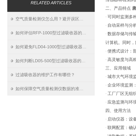
RELATED ARTICLES
二、产品特点
唐
·
可同时监测多
空气质量检测仪怎么用？避开误区精准测空气
·
自动采样与分
如何评估RFP-1000型过滤吸收器的性能和效率
·
数据存储与传
计算机。同时，
如何避免FLD04-1000型过滤吸收器发生堵塞
·
便携式设计：
·
高灵敏度与高
如何判断LD05-500型过滤吸收器的过滤介质是否需要更换？
三、应用领域
过滤吸收器的维护工作有哪些？
·
城市大气环境
·
企业环境监测
如何保障空气质量检测仪数据的准确性
·
工厂厂区无组
·
应急监测与环
四、使用方法
·
启动仪器：设
·
联网配置：确