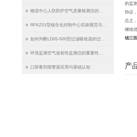
的监
物流中心人防防护空气质量检测仪的管理规定
协议
总之
RFKZ01型核生化控制中心实操规范与场景应用技巧
继续
镇江
如何判断LD05-500型过滤吸收器的过滤介质是否需要更换？
环境监测空气放射性监测仪的重要性及监测分析方法
产
口部毒剂报警器应用与基础认知