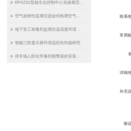
RFKZ01型核生化控制中心实操规范与场景应用技巧
空气放射性监测仪是如何检测空气中的放射性物质的？
联系
地下室工程毒剂监测仪温湿度环境适应性
常用
智能三防显示屏环境适应性性能研究
停车场人防化学毒剂报警器的安装结构
详细
补充
验