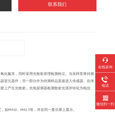
联系我们
在线咨询
二氧化氮等，同时采用光散射原理检测粉尘。当采样泵将待测
感器室元器件；另一部分作为待测样品直接进入传感器。在传
电话
溶胶上产生光散射。光电探测器检测散射光强并转化为电信
微信扫一扫
度，如
、
等，并在同一显示屏上显示。
PM10
PM2.5