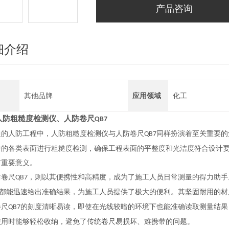
产品咨询
细介绍
其他品牌
应用领域
化工
人防
粗糙度检测仪
、
人防
卷尺
QB7
通的人防工程中，人防粗糙度检测仪与人防卷尺
同样扮演着至关重要的
QB7
中的各类表面进行粗糙度检测，确保工程表面的平整度和光洁度符合设计
有重要意义。
防卷尺
，则以其便携性和高精度，成为了施工人员日常测量的得力助手
QB7
都能迅速给出准确结果，为施工人员提供了极大的便利。其坚固耐用的材
卷尺
的刻度清晰易读，即使在光线较暗的环境下也能准确读取测量结果
QB7
使用时能够轻松收纳，避免了传统卷尺易损坏、难携带的问题。