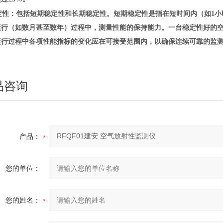
定性：包括短期稳定性和长期稳定性。短期稳定性是指在短时间内（如
1
运行（如数月甚至数年）过程中，测量性能的保持能力。一台稳定性好的空
运行过程中各项性能指标的变化应在可接受范围内，以确保连续可靠的监
品咨询
产品：
您的单位：
您的姓名：