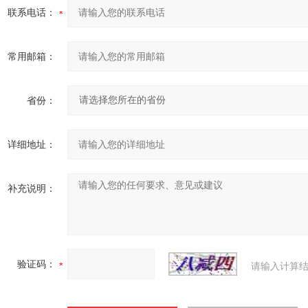
联系电话：
常用邮箱：
省份：
详细地址：
补充说明：
验证码：
请输入计算结