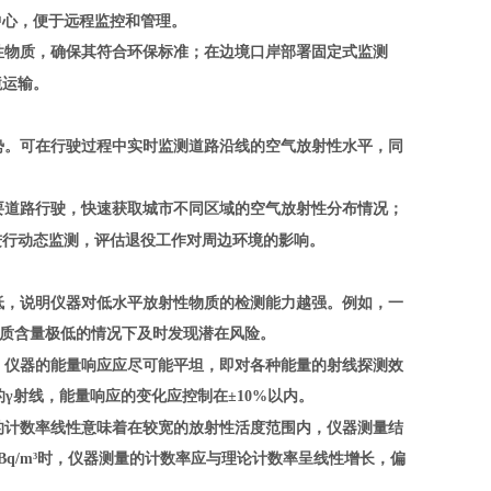
中心，便于远程监控和管理。
性物质，确保其符合环保标准；在边境口岸部署固定式监测
境运输。
势。可在行驶过程中实时监测道路沿线的空气放射性水平，同
要道路行驶，快速获取城市不同区域的空气放射性分布情况；
进行动态监测，评估退役工作对周边环境的影响。
低，说明仪器对低水平放射性物质的检测能力越强。例如，一
射性物质含量极低的情况下及时发现潜在风险。
，仪器的能量响应应尽可能平坦，即对各种能量的射线探测效
范围内的γ射线，能量响应的变化应控制在±10%以内。
的计数率线性意味着在较宽的放射性活度范围内，仪器测量结
0000Bq/m³时，仪器测量的计数率应与理论计数率呈线性增长，偏