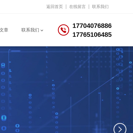
返回首页
在线留言
联系我们
17704076886
文章
联系我们
17765106485