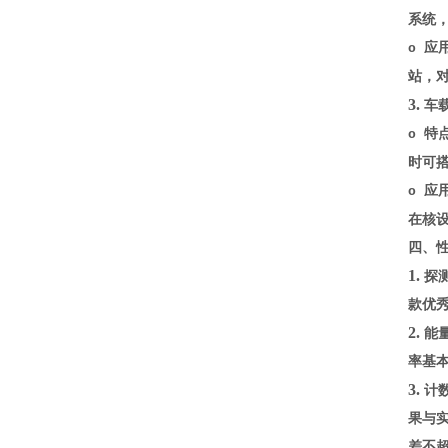
系统
应
o
站，
3.
车
特
o
时可
应
o
在核
四、
1.
探
款优
2.
能
率基
3.
计
果与
差不超