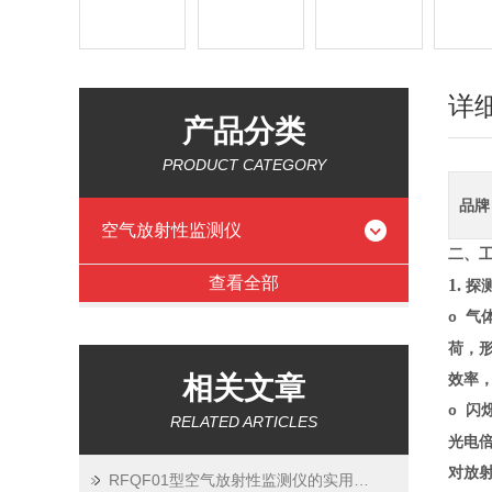
详
产品分类
PRODUCT CATEGORY
品牌
空气放射性监测仪
二、
查看全部
1.
探
气
o
荷，形
相关文章
效率
闪
o
RELATED ARTICLES
光电
对放
RFQF01型空气放射性监测仪的实用价值