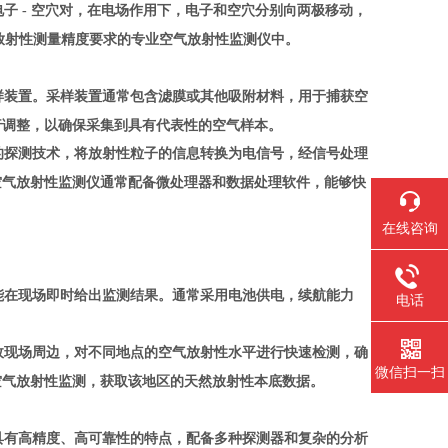
电子
- 空穴对，在电场作用下，电子和空穴分别向两极移动，
放射性测量精度要求的专业空气放射性监测仪中。
样装置。采样装置通常包含滤膜或其他吸附材料，用于捕获空
行调整，以确保采集到具有代表性的空气样本。
的探测技术，将放射性粒子的信息转换为电信号，经信号处理
空气放射性监测仪通常配备微处理器和数据处理软件，能够快
在线咨询
能在现场即时给出监测结果。通常采用电池供电，续航能力
电话
故现场周边，对不同地点的空气放射性水平进行快速检测，确
微信扫一扫
空气放射性监测，获取该地区的天然放射性本底数据。
具有高精度、高可靠性的特点，配备多种探测器和复杂的分析