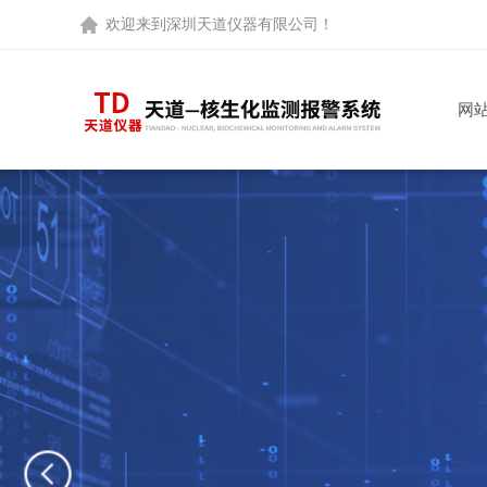
欢迎来到
深圳天道仪器有限公司
！
网