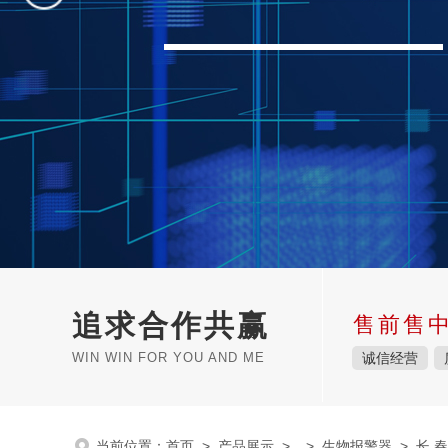
追求合作共赢
售前售
WIN WIN FOR YOU AND ME
诚信经营
当前位置：
首页
>
产品展示
> >
生物报警器
> 长 