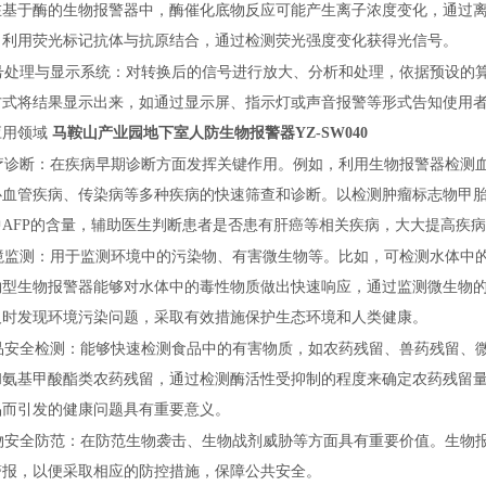
在基于酶的生物报警器中，酶催化底物反应可能产生离子浓度变化，通过
，利用荧光标记抗体与抗原结合，通过检测荧光强度变化获得光信号。
号处理与显示系统：对转换后的信号进行放大、分析和处理，依据预设的
方式将结果显示出来，如通过显示屏、指示灯或声音报警等形式告知使用
应用领域
马鞍山产业园地下室人防生物报警器YZ-SW040
疗诊断：在疾病早期诊断方面发挥关键作用。例如，利用生物报警器检测
心血管疾病、传染病等多种疾病的快速筛查和诊断。以检测肿瘤标志物甲
中AFP的含量，辅助医生判断患者是否患有肝癌等相关疾病，大大提高疾
境监测：用于监测环境中的污染物、有害微生物等。比如，可检测水体中
物型生物报警器能够对水体中的毒性物质做出快速响应，通过监测微生物
及时发现环境污染问题，采取有效措施保护生态环境和人类健康。
品安全检测：能够快速检测食品中的有害物质，如农药残留、兽药残留、
和氨基甲酸酯类农药残留，通过检测酶活性受抑制的程度来确定农药残留
品而引发的健康问题具有重要意义。
物安全防范：在防范生物袭击、生物战剂威胁等方面具有重要价值。生物
警报，以便采取相应的防控措施，保障公共安全。