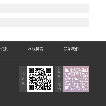
誉资质
在线留言
联系我们
公
手
众
机
号
浏
二
览
维
码