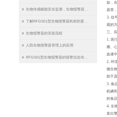
如，
生物传感赋能安全监测，生物报警器走进多元场景
器里
3.
信
了解RFGS01型生物报警器耗材的更换流程
观的
三、
生物报警器的安装流程
1.
医
人防生物报警器管理上的应用
瘤、
血液
RFGS01型生物报警器的报警信息传输方式
2.
环
微生
助于
3.
食
机磷
的食
4.
生
发出