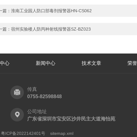
一篇：
淮南工业园人防口部毒剂报警器HN-CS062
一篇：
宿州实验楼人防丙种射线报警器SZ-BZ023
中心
新闻中心
技术文章
荣
传真
0755-82598848
公司地址
广东省深圳市宝安区沙井民主大道海怡苑
ICP备2022142401号
sitemap.xml